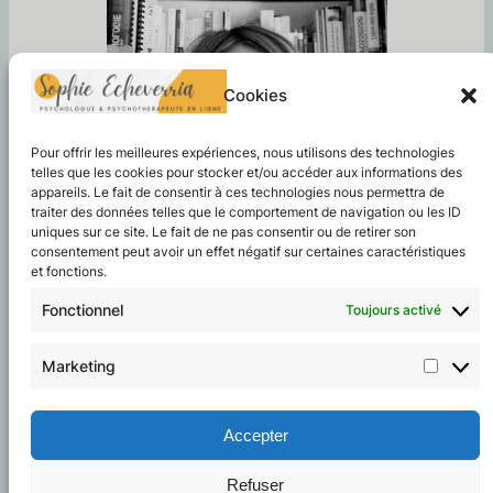
Cookies
Pour offrir les meilleures expériences, nous utilisons des technologies
telles que les cookies pour stocker et/ou accéder aux informations des
appareils. Le fait de consentir à ces technologies nous permettra de
traiter des données telles que le comportement de navigation ou les ID
uniques sur ce site. Le fait de ne pas consentir ou de retirer son
consentement peut avoir un effet négatif sur certaines caractéristiques
et fonctions.
Fonctionnel
Toujours activé
Consultation psychologue en
ligne
Marketing
Marke
Consultation en ligne – Stress,
Accepter
anxiété, dépression, burn-out,
Refuser
confiance en soi, souffrance.