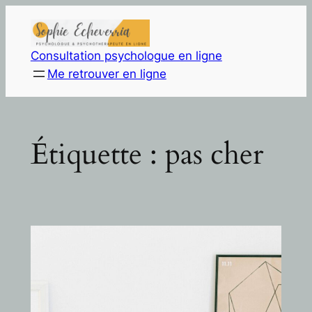
Aller
au
contenu
Consultation psychologue en ligne
Me retrouver en ligne
Étiquette :
pas cher