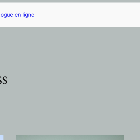
logue en ligne
ss