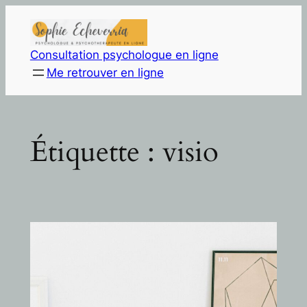
Aller
au
contenu
Consultation psychologue en ligne
Me retrouver en ligne
Étiquette :
visio