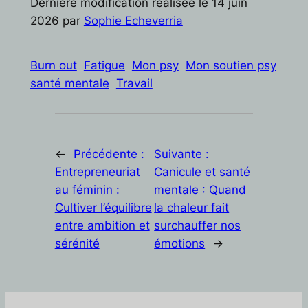
Dernière modification réalisée le 14 juin
2026 par
Sophie Echeverria
Burn out
Fatigue
Mon psy
Mon soutien psy
santé mentale
Travail
←
Précédente :
Suivante :
Entrepreneuriat
Canicule et santé
au féminin :
mentale : Quand
Cultiver l’équilibre
la chaleur fait
entre ambition et
surchauffer nos
sérénité
émotions
→