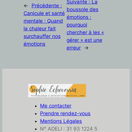
Suivante :
La
←
Précédente :
boussole des
Canicule et santé
émotions :
mentale : Quand
pourquoi
la chaleur fait
chercher à les «
surchauffer nos
gérer » est une
émotions
erreur
→
Me contacter
Prendre rendez-vous
Mentions Légales
N° ADELI : 31 93 1224 5