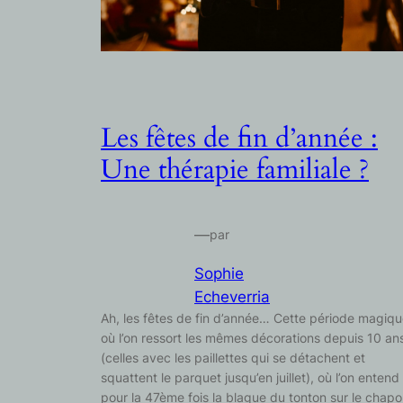
Les fêtes de fin d’année :
Une thérapie familiale ?
—
par
Sophie
Echeverria
Ah, les fêtes de fin d’année… Cette période magiq
où l’on ressort les mêmes décorations depuis 10 an
(celles avec les paillettes qui se détachent et
squattent le parquet jusqu’en juillet), où l’on entend
pour la 47ème fois la blague du tonton sur le chap