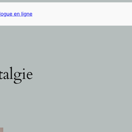
logue en ligne
algie